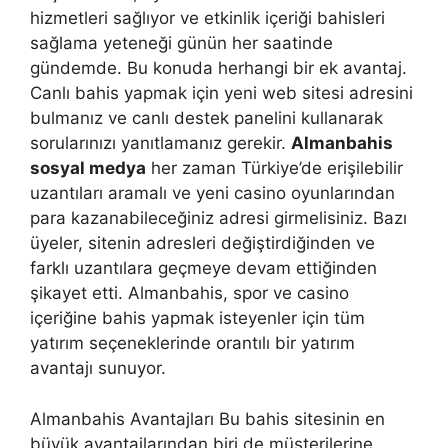
hizmetleri sağlıyor ve etkinlik içeriği bahisleri
sağlama yeteneği günün her saatinde
gündemde. Bu konuda herhangi bir ek avantaj.
Canlı bahis yapmak için yeni web sitesi adresini
bulmanız ve canlı destek panelini kullanarak
sorularınızı yanıtlamanız gerekir.
Almanbahis
sosyal medya
her zaman Türkiye’de erişilebilir
uzantıları aramalı ve yeni casino oyunlarından
para kazanabileceğiniz adresi girmelisiniz. Bazı
üyeler, sitenin adresleri değiştirdiğinden ve
farklı uzantılara geçmeye devam ettiğinden
şikayet etti. Almanbahis, spor ve casino
içeriğine bahis yapmak isteyenler için tüm
yatırım seçeneklerinde orantılı bir yatırım
avantajı sunuyor.
Almanbahis Avantajları Bu bahis sitesinin en
büyük avantajlarından biri de müşterilerine