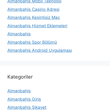
Almanbahis Mobil Teknoloji
Almanbahis Casino Adresi
Almanbahis Kesintisiz Maç
Almanbahis Hizmet Eklemeleri
Almanbahis
Almanbahis Spor Bölümü
Almanbahis Android Uygulaması
Kategoriler
Almanbahis
Almanbahis Giriş
Almanbahis Şikayet