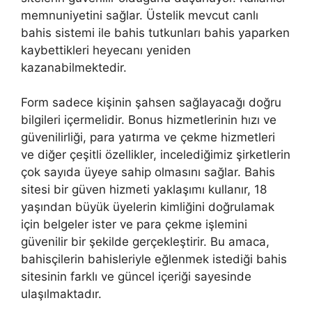
memnuniyetini sağlar. Üstelik mevcut canlı
bahis sistemi ile bahis tutkunları bahis yaparken
kaybettikleri heyecanı yeniden
kazanabilmektedir.
Form sadece kişinin şahsen sağlayacağı doğru
bilgileri içermelidir. Bonus hizmetlerinin hızı ve
güvenilirliği, para yatırma ve çekme hizmetleri
ve diğer çeşitli özellikler, incelediğimiz şirketlerin
çok sayıda üyeye sahip olmasını sağlar. Bahis
sitesi bir güven hizmeti yaklaşımı kullanır, 18
yaşından büyük üyelerin kimliğini doğrulamak
için belgeler ister ve para çekme işlemini
güvenilir bir şekilde gerçekleştirir. Bu amaca,
bahisçilerin bahisleriyle eğlenmek istediği bahis
sitesinin farklı ve güncel içeriği sayesinde
ulaşılmaktadır.