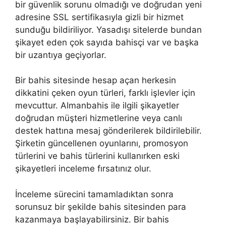
bir güvenlik sorunu olmadığı ve doğrudan yeni
adresine SSL sertifikasıyla gizli bir hizmet
sunduğu bildiriliyor. Yasadışı sitelerde bundan
şikayet eden çok sayıda bahisçi var ve başka
bir uzantıya geçiyorlar.
Bir bahis sitesinde hesap açan herkesin
dikkatini çeken oyun türleri, farklı işlevler için
mevcuttur. Almanbahis ile ilgili şikayetler
doğrudan müşteri hizmetlerine veya canlı
destek hattına mesaj gönderilerek bildirilebilir.
Şirketin güncellenen oyunlarını, promosyon
türlerini ve bahis türlerini kullanırken eski
şikayetleri inceleme fırsatınız olur.
İnceleme sürecini tamamladıktan sonra
sorunsuz bir şekilde bahis sitesinden para
kazanmaya başlayabilirsiniz. Bir bahis