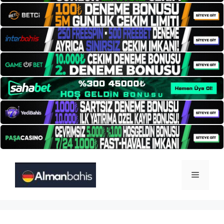
İçeriğe
atla
Menü