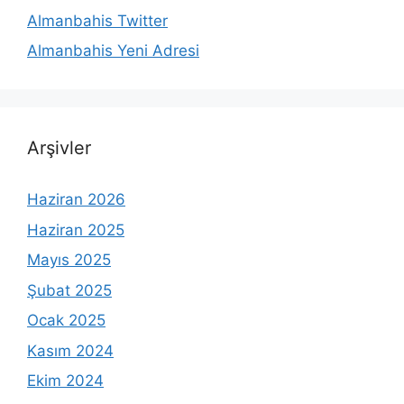
Almanbahis Twitter
Almanbahis Yeni Adresi
Arşivler
Haziran 2026
Haziran 2025
Mayıs 2025
Şubat 2025
Ocak 2025
Kasım 2024
Ekim 2024