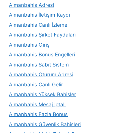
Almanbahis Adresi
Almanbahis İletişim Kaydı
Almanbahis Canlı İzleme
Almanbahis Şirket Faydaları
Almanbahis Giriş
Almanbahis Bonus Engelleri
Almanbahis Sabit Sistem
Almanbahis Oturum Adresi
Almanbahis Canlı Gelir
Almanbahis Yüksek Bahisler
Almanbahis Mesaj İptali
Almanbahis Fazla Bonus
Almanbahis Güvenlik Bahisleri