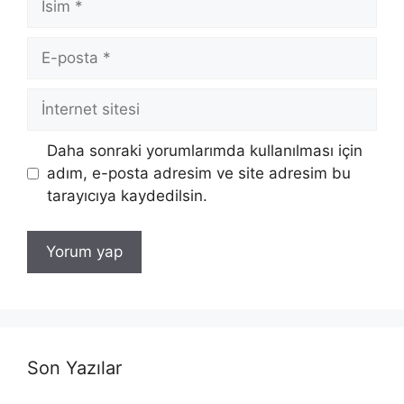
E-
posta
İnternet
sitesi
Daha sonraki yorumlarımda kullanılması için
adım, e-posta adresim ve site adresim bu
tarayıcıya kaydedilsin.
Son Yazılar