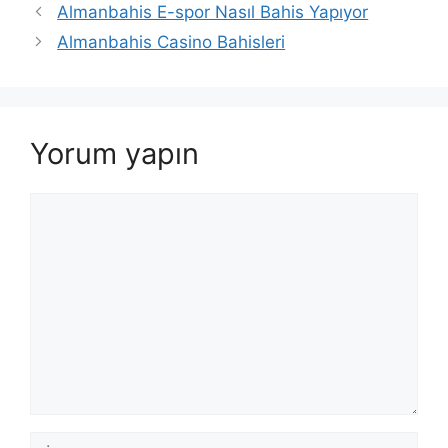
Almanbahis E-spor Nasıl Bahis Yapıyor
Almanbahis Casino Bahisleri
Yorum yapın
Yorum
İsim