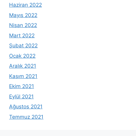
Haziran 2022
Mayıs 2022
Nisan 2022
Mart 2022
Şubat 2022
Ocak 2022
Aralık 2021
Kasım 2021
Ekim 2021
Eylül 2021
Ağustos 2021
Temmuz 2021