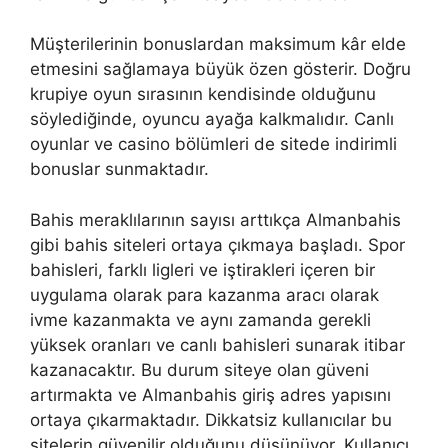
Müşterilerinin bonuslardan maksimum kâr elde
etmesini sağlamaya büyük özen gösterir. Doğru
krupiye oyun sırasının kendisinde olduğunu
söylediğinde, oyuncu ayağa kalkmalıdır. Canlı
oyunlar ve casino bölümleri de sitede indirimli
bonuslar sunmaktadır.
Bahis meraklılarının sayısı arttıkça Almanbahis
gibi bahis siteleri ortaya çıkmaya başladı. Spor
bahisleri, farklı ligleri ve iştirakleri içeren bir
uygulama olarak para kazanma aracı olarak
ivme kazanmakta ve aynı zamanda gerekli
yüksek oranları ve canlı bahisleri sunarak itibar
kazanacaktır. Bu durum siteye olan güveni
artırmakta ve Almanbahis giriş adres yapısını
ortaya çıkarmaktadır. Dikkatsiz kullanıcılar bu
sitelerin güvenilir olduğunu düşünüyor. Kullanıcı