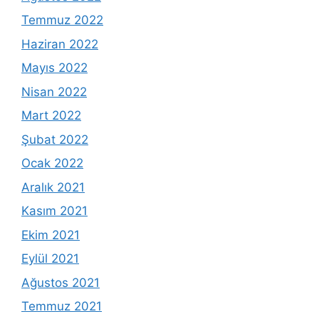
Temmuz 2022
Haziran 2022
Mayıs 2022
Nisan 2022
Mart 2022
Şubat 2022
Ocak 2022
Aralık 2021
Kasım 2021
Ekim 2021
Eylül 2021
Ağustos 2021
Temmuz 2021