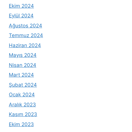
Ekim 2024
Eylül 2024
Ağustos 2024
Temmuz 2024
Haziran 2024
Mayıs 2024
Nisan 2024
Mart 2024
Şubat 2024
Ocak 2024
Aralık 2023
Kasım 2023
Ekim 2023