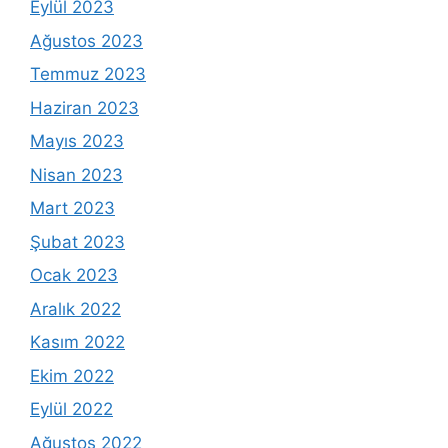
Eylül 2023
Ağustos 2023
Temmuz 2023
Haziran 2023
Mayıs 2023
Nisan 2023
Mart 2023
Şubat 2023
Ocak 2023
Aralık 2022
Kasım 2022
Ekim 2022
Eylül 2022
Ağustos 2022