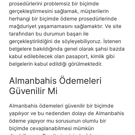
prosedürlerini problemsiz bir biçimde
gerçekleştirmesini sağlamak, müşterilerin
herhangi bir biçimde ödeme prosedürlerinde
mağduriyet yaşamamasını sağlamaktır. Ve site
tarafından bu durumun başarı ile
gerçekleştirildiğini de söyleyebiliyoruz. İstenen
belgelere bakıldığında genel olarak şahsi bazda
kabul edilebilecek olan pasaport, kimlik gibi
belgelerin kabul edildiği görülmektedir.
Almanbahis Ödemeleri
Güvenilir Mi
Almanbahis ödemeleri güvenilir bir biçimde
yapılıyor ve bu nedenden dolayı de Almanbahis
ödeme yapıyor mu sorusunun olumlu bir
biçimde cevaplanabilmesi mümkün