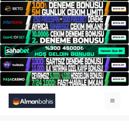
İçeriğe
atla
Menü