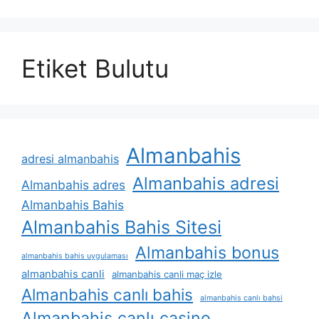
Etiket Bulutu
Almanbahis
adresi almanbahis
Almanbahis adresi
Almanbahis adres
Almanbahis Bahis
Almanbahis Bahis Sitesi
Almanbahis bonus
almanbahis bahis uygulaması
almanbahis canli
almanbahis canli maç izle
Almanbahis canlı bahis
almanbahis canlı bahsi
Almanbahis canlı casino