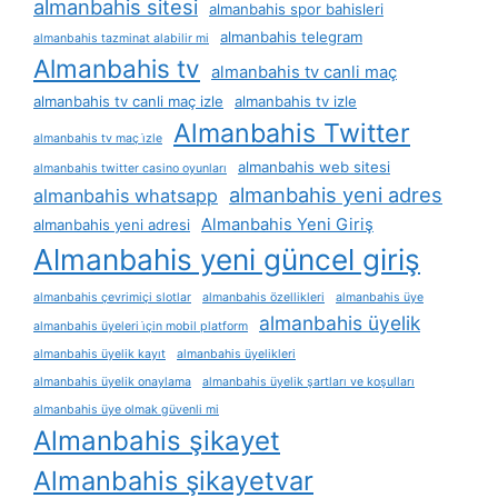
almanbahis sitesi
almanbahis spor bahisleri
almanbahis telegram
almanbahis tazminat alabilir mi
Almanbahis tv
almanbahis tv canli maç
almanbahis tv canli maç izle
almanbahis tv izle
Almanbahis Twitter
almanbahis tv maç i̇zle
almanbahis web sitesi
almanbahis twitter casino oyunları
almanbahis yeni adres
almanbahis whatsapp
Almanbahis Yeni Giriş
almanbahis yeni adresi
Almanbahis yeni güncel giriş
almanbahis çevrimiçi slotlar
almanbahis özellikleri
almanbahis üye
almanbahis üyelik
almanbahis üyeleri i̇çin mobil platform
almanbahis üyelik kayıt
almanbahis üyelikleri
almanbahis üyelik onaylama
almanbahis üyelik şartları ve koşulları
almanbahis üye olmak güvenli mi
Almanbahis şikayet
Almanbahis şikayetvar