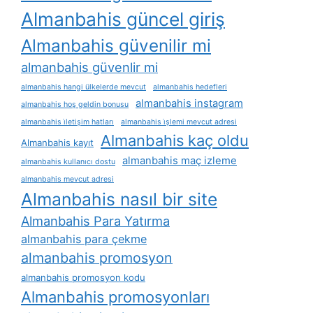
Almanbahis güncel giriş
Almanbahis güvenilir mi
almanbahis güvenlir mi
almanbahis hangi ülkelerde mevcut
almanbahis hedefleri
almanbahis instagram
almanbahis hoş geldin bonusu
almanbahis i̇letişim hatları
almanbahis i̇şlemi mevcut adresi
Almanbahis kaç oldu
Almanbahis kayıt
almanbahis maç izleme
almanbahis kullanıcı dostu
almanbahis mevcut adresi
Almanbahis nasıl bir site
Almanbahis Para Yatırma
almanbahis para çekme
almanbahis promosyon
almanbahis promosyon kodu
Almanbahis promosyonları