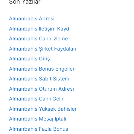
Son Yazılar
Almanbahis Adresi
Almanbahis İletişim Kaydı
Almanbahis Canlı İzleme
Almanbahis Şirket Faydaları
Almanbahis Giriş
Almanbahis Bonus Engelleri
Almanbahis Sabit Sistem
Almanbahis Oturum Adresi
Almanbahis Canlı Gelir
Almanbahis Yüksek Bahisler
Almanbahis Mesaj İptali
Almanbahis Fazla Bonus