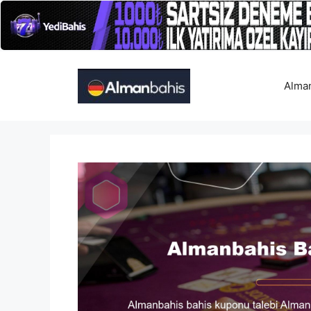
İçeriğe
atla
Alman