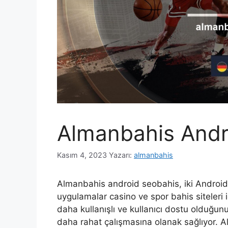
Almanbahis Andr
Kasım 4, 2023
Yazarı:
almanbahis
Almanbahis android seobahis, iki Android 
uygulamalar casino ve spor bahis siteleri içi
daha kullanışlı ve kullanıcı dostu olduğun
daha rahat çalışmasına olanak sağlıyor. A