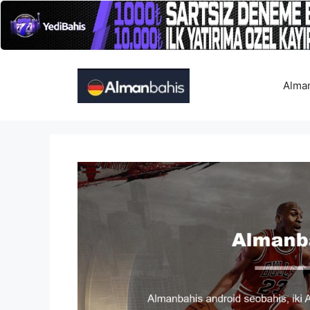
İçeriğe
atla
Alman